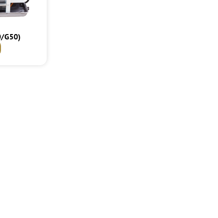
/G50)