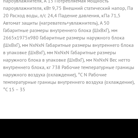
пароувлажнителя, А 15 Потребляемая мощность
пароувлажнителя, кВт 9,75 Внешний статический напор, Па
20 Расход воды, л/с 24,4 Падение давления, кПа 71,5
Автомат защиты (нагреватель+увлажнитель), А 50
Габаритные размеры внутреннего блока (ШxВxГ), мм
2665x1975x980 Габаритные размеры наружного блока
(ШxВxГ), мм NxNxN Габаритные размеры внутреннего блока
в упаковке (ШxВxГ), мм NxNxN Габаритные размеры
наружного блока в упаковке (ШxВxГ), мм NxNxN Вес нетто
внутреннего блока, кг 738 Рабочие температурные границы
наружного воздуха (охлаждение), °C N Рабочие
температурные границы внутреннего воздуха (охлаждение),
°C 15 – 35