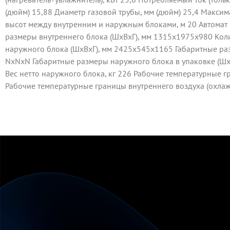
(дюйм) 15,88 Диаметр газовой трубы, мм (дюйм) 25,4 Макси
высот между внутренним и наружным блоками, м 20 Автомат 
размеры внутреннего блока (ШxВxГ), мм 1315x1975x980 Кол
наружного блока (ШxВxГ), мм 2425x545x1165 Габаритные раз
NxNxN Габаритные размеры наружного блока в упаковке (ШxВ
Вес нетто наружного блока, кг 226 Рабочие температурные г
Рабочие температурные границы внутреннего воздуха (охлажд