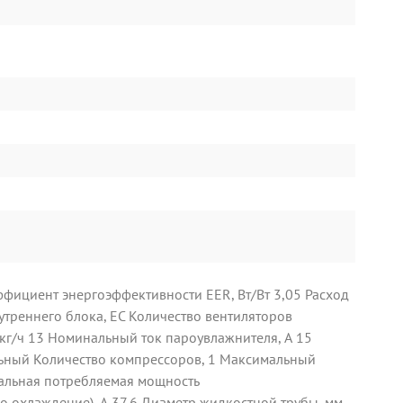
фициент энергоэффективности EER, Вт/Вт 3,05 Расход
утреннего блока, EC Количество вентиляторов
 кг/ч 13 Номинальный ток пароувлажнителя, А 15
льный Количество компрессоров, 1 Максимальный
мальная потребляемая мощность
ко охлаждение), А 37,6 Диаметр жидкостной трубы, мм