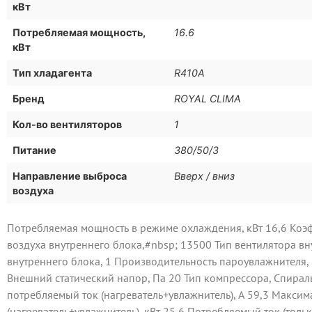
кВт
Потребляемая мощность,
16.6
кВт
Тип хладагента
R410A
Бренд
ROYAL CLIMA
Кол-во вентиляторов
1
Питание
380/50/3
Направление выброса
Вверх / вниз
воздуха
Потребляемая мощность в режиме охлаждения, кВт 16,6 Коэф
воздуха внутреннего блока,#nbsp; 13500 Тип вентилятора вн
внутреннего блока, 1 Производительность пароувлажнителя,
Внешний статический напор, Па 20 Тип компрессора, Спира
потребляемый ток (нагреватель+увлажнитель), А 59,3 Макси
(нагреватель+увлажнитель), кВт 25,6 Потребляемый ток (толь