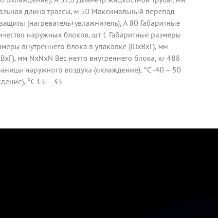
мальная длина трассы, м 50 Максимальный перепад
защиты (нагреватель+увлажнитель), А 80 Габаритные
ичество наружных блоков, шт 1 Габаритные размеры
меры внутреннего блока в упаковке (ШxВxГ), мм
xГ), мм NxNxN Вес нетто внутреннего блока, кг 488
раницы наружного воздуха (охлаждение), °C -40 – 50
ение), °C 15 – 35