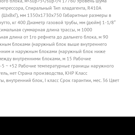
ного блока, м<sup>3</sup>/ч 17760 Уровень шума
компрессора, Спиральный Тип хладагента, R410A
ы (ШxВxГ), мм 1350x1730x750 Габаритные размеры в
утто, кг 400 Диаметр газовой трубы, мм (дюйм) 1-1/8″
ксимальная суммарная длина трассы, м 1000
ая длина от 1го рефнета до дальнего блока, м 90
жным блоками (наружный блок выше внутреннего
енним и наружным блоками (наружный блок ниже
между внутренними блоками, м 15 Рабочие
 -5 ~ +52 Рабочие температурные границы наружного
тель, нет Страна производства, КНР Класс
, внутренний блок, I класс Срок гарантии, мес. 36 Цвет