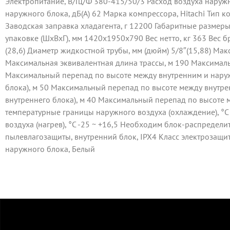
Электропитание, В/Гц/Ф 380-415/50/3 Расход воздуха наруж
наружного блока, дБ(А) 62 Марка компрессора, Hitachi Тип 
Заводская заправка хладагента, г 12200 Габаритные размер
упаковке (ШxВxГ), мм 1420x1950x790 Вес нетто, кг 363 Вес бр
(28,6) Диаметр жидкостной трубы, мм (дюйм) 5/8″(15,88) Ма
Максимальная эквивалентная длина трассы, м 190 Максимальн
Максимальный перепад по высоте между внутренним и нару
блока), м 50 Максимальный перепад по высоте между внутр
внутреннего блока), м 40 Максимальный перепад по высоте 
температурные границы наружного воздуха (охлаждение), °C
воздуха (нагрев), °C -25 ~ +16,5 Необходим блок-раcпредели
пылевлагозащиты, внутренний блок, IPX4 Класс электрозащиты
наружного блока, Белый