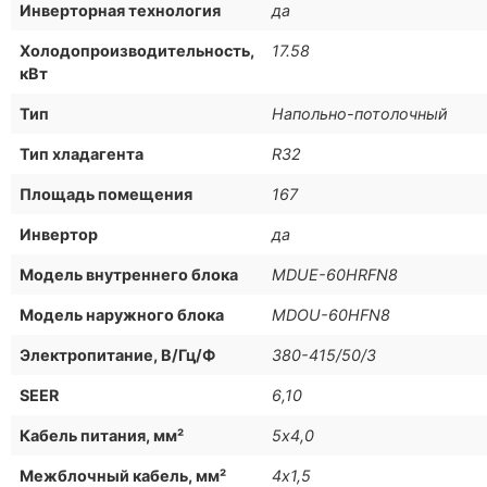
Инверторная технология
да
Холодопроизводительность,
17.58
кВт
Тип
Напольно-потолочный
Тип хладагента
R32
Площадь помещения
167
Инвертор
да
Модель внутреннего блока
MDUE-60HRFN8
Модель наружного блока
MDOU-60HFN8
Электропитание, В/Гц/Ф
380-415/50/3
SEER
6,10
Кабель питания, мм²
5х4,0
Межблочный кабель, мм²
4х1,5