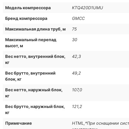
Модель компрессора
KTQ420D1UMU
Бренд компрессора
GMCC
Максимальная длина труб, м
75
Максимальный перепад
30
высот, м
Вес нетто, внутренний блок,
42,3
кг
Вес брутто, внутренний
49,2
блок, кг
Вес нетто, наружный блок,
107,0
кг
Вес брутто, наружный блок,
121,2
кг
Примечание
HTML,*При оснащении сис