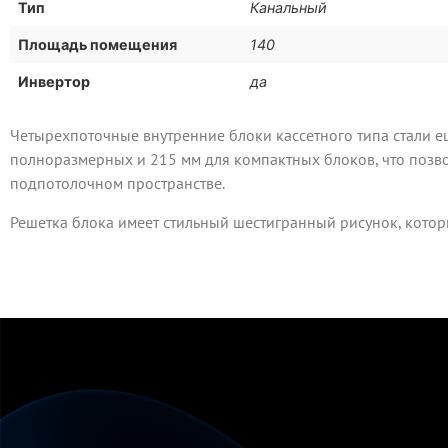
Тип
Канальный
Площадь помещения
140
Инвертор
да
Четырехпоточные внутренние блоки кассетного типа стали е
полноразмерных и 215 мм для компактных блоков, что позв
подпотолочном пространстве.
Решетка блока имеет стильный шестигранный рисунок, кото