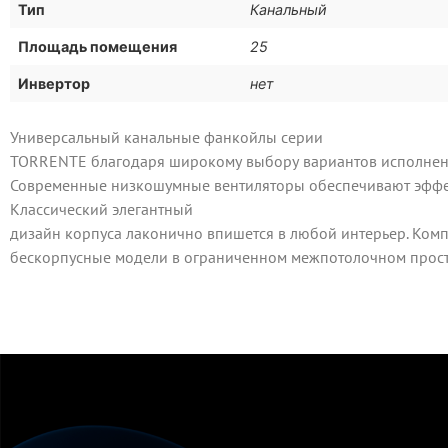
Тип
Канальный
Площадь помещения
25
Инвертор
нет
Универсальный канальные фанкойлы серии
TORRENTE благодаря широкому выбору вариантов исполнени
Современные низкошумные вентиляторы обеспечивают эффек
Классический элегантный
дизайн корпуса лаконично впишется в любой интерьер. Комп
бескорпусные модели в ограниченном межпотолочном прост