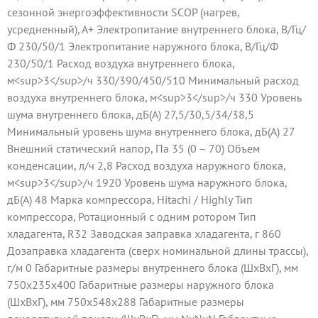
сезонной энергоэффективности SCOP (нагрев,
усредненный), A+ Электропитание внутреннего блока, В/Гц/
Ф 230/50/1 Электропитание наружного блока, В/Гц/Ф
230/50/1 Расход воздуха внутреннего блока,
м<sup>3</sup>/ч 330/390/450/510 Минимальный расход
воздуха внутреннего блока, м<sup>3</sup>/ч 330 Уровень
шума внутреннего блока, дБ(А) 27,5/30,5/34/38,5
Минимальный уровень шума внутреннего блока, дБ(А) 27
Внешний статический напор, Па 35 (0 – 70) Объем
конденсации, л/ч 2,8 Расход воздуха наружного блока,
м<sup>3</sup>/ч 1920 Уровень шума наружного блока,
дБ(А) 48 Марка компрессора, Hitachi / Highly Тип
компрессора, Ротационный с одним ротором Тип
хладагента, R32 Заводская заправка хладагента, г 860
Дозаправка хладагента (сверх номинальной длины трассы),
г/м 0 Габаритные размеры внутреннего блока (ШxВxГ), мм
750x235x400 Габаритные размеры наружного блока
(ШxВxГ), мм 750x548x288 Габаритные размеры