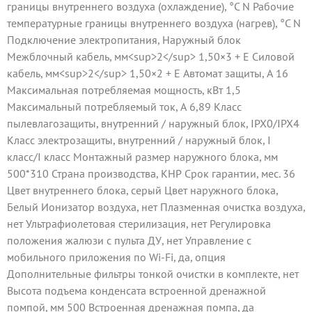
границы внутреннего воздуха (охлаждение), °C N Рабочие
температурные границы внутреннего воздуха (нагрев), °C N
Подключение электропитания, Наружный блок
Межблочный кабель, мм<sup>2</sup> 1,50×3 + E Силовой
кабель, мм<sup>2</sup> 1,50×2 + E Автомат защиты, А 16
Максимальная потребляемая мощность, кВт 1,5
Максимальный потребляемый ток, А 6,89 Класс
пылевлагозащиты, внутренний / наружный блок, IPX0/IPX4
Класс электрозащиты, внутренний / наружный блок, I
класс/I класс Монтажный размер наружного блока, мм
500*310 Страна производства, КНР Срок гарантии, мес. 36
Цвет внутреннего блока, серый Цвет наружного блока,
Белый Ионизатор воздуха, нет Плазменная очистка воздуха,
нет Ультрафиолетовая стерилизация, нет Регулировка
положения жалюзи с пульта ДУ, нет Управление c
мобильного приложения по Wi-Fi, да, опция
Дополнительные фильтры тонкой очистки в комплекте, нет
Высота подъема конденсата встроенной дренажной
помпой, мм 500 Встроенная дренажная помпа, да