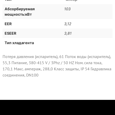
Абсорбируемая
103
мощность:кВт
EER
3,12
ESEER
3,81
Тип хладагента
Потеря давления (испаритель), 61 Поток воды (испаритель),
55,3 Питание, 380-415 V / 3Phz / 50 HZ Ном. сила тока,
170,1 Макс. ампераж, 288,0 Класс защиты, IP 54 Гидравлика
соединения, DN100